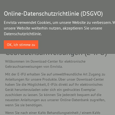
Online-Datenschutzrichtlinie (DSGVO)
Skip
to
Envista verwendet Cookies, um unsere Website zu verbessern. 
main
unsere Website weiterhin nutzen, akzeptieren Sie unsere
content
Download-Center für
Datenschutzrichtlinie.
elektronische
OK, ich stimme zu
Gebrauchsanweisungen (E-IFU)
Willkommen im Download-Center für elektronische
Gebrauchsanweisungen von Envista.
Mit der E-IFU erhalten Sie auf umweltfreundliche Art Zugang zu
Anleitungen für unsere Produkte. Über unser Download-Center
haben Sie die Möglichkeit, E-IFUs direkt auf Ihr elektronisches
Gerät herunterzuladen oder sich ein gedrucktes Exemplar
zuschicken zu lassen. So können Sie jederzeit bequem auf die
neuesten Anleitungen aus unserer Online-Datenbank zugreifen,
wenn Sie sie benötigen.
Wenn Sie nach einer KaVo Behandlungseinheit / einem KaVo