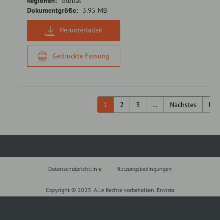
Regionen:
Global
Dokumentgröße:
3.95 MB
Herunterladen
Gedruckte Fassung
1
2
3
…
Nächstes
Let
Datenschutzrichtlinie
Nutzungsbedingungen
Copyright © 2025. Alle Rechte vorbehalten. Envista